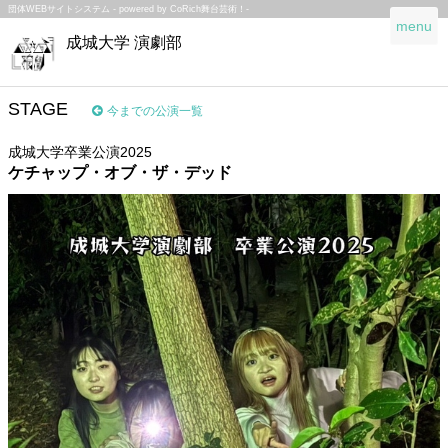
団体WEBサイトシステム - powered by
CoRich舞台芸術！-
T
menu
成城大学 演劇部
o
g
g
l
STAGE
今までの公演一覧
e
n
成城大学卒業公演2025
a
ケチャップ・オブ・ザ・デッド
v
i
g
a
t
i
o
n