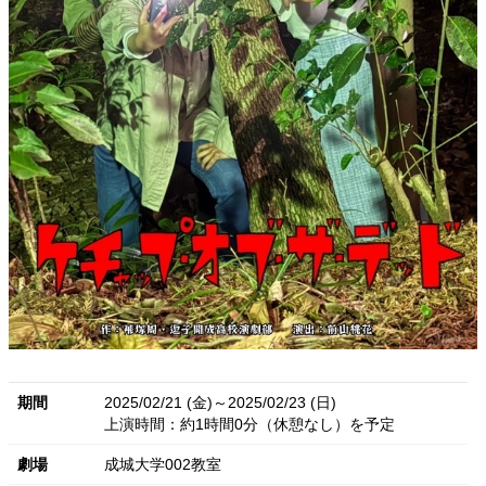
期間
2025/02/21 (金)～2025/02/23 (日)
上演時間：約1時間0分（休憩なし）を予定
劇場
成城大学002教室